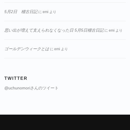
5月2日 稽古日記
に
emi
より
思い出が増えて支えられなくなった日 5月5日稽古日記
に
emi
より
ゴールデンウィークとは
に
emi
より
TWITTER
@uchunomoriさんのツイート