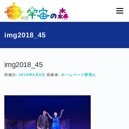
コ
ン
メニュー
テ
ン
ツ
へ
ホーム
宇宙の森とは
劇団員一覧
過去公演
img2018_45
ス
キ
ッ
ブログ
募集
お問い合わせ
プ
img2018_45
投稿日:
2019年4月4日
投稿者:
ホームページ管理人