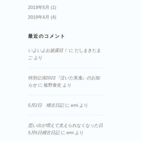
2019年5月
(1)
2019年4月
(4)
最近のコメント
いよいよお披露目！
に
だしまきたま
ご
より
特別公演2022『泣いた朱鬼』のお知
らせ
に
板野泰史
より
5月2日 稽古日記
に
emi
より
思い出が増えて支えられなくなった日
5月5日稽古日記
に
emi
より