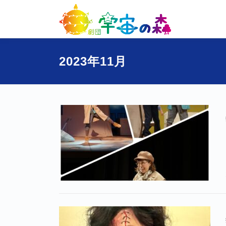
コ
ン
テ
ン
ツ
2023年11月
へ
ス
キ
ッ
プ