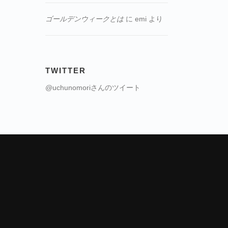
ゴールデンウィークとは
に
emi
より
TWITTER
@uchunomoriさんのツイート