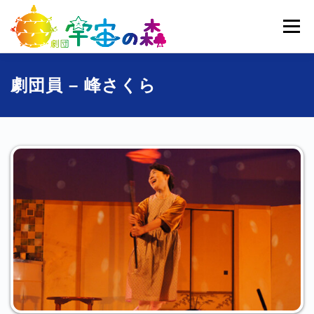
コ
ン
メニュー
テ
ン
ツ
へ
ホーム
宇宙の森とは
劇団員一覧
過去公演
劇団員 – 峰さくら
ス
キ
ッ
ブログ
募集
お問い合わせ
プ