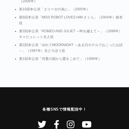
（2006年）
第10回本公演「エリーゼの為に」（2005年）
第9回本公演「MISS ROBOT LOVES HIM さくら」（2004年）銀杏
役
第3回本公演「ROMEO AND JULIET ～時を越えて～」（1998年）
キャピュレット夫人役
第2回本公演「ゆれてMOONNIGHT ～ある日ホテルでおこったお話
～」（1997年）女どろぼう役
第1回本公演「河童の国から愛をこめて」（1996年）
各種SNSで情報配信中！