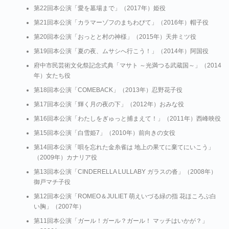
第22回本公演「愛を墓場まで」（2017年）姫役
第21回本公演「カラマーゾフのまちわびて」（2016年）帽子役
第20回本公演「おっとと村の神様」（2015年）天井ミツ役
第19回本公演「夏の夜、ムサシへ行こう！」（2014年）阿国役
府中市民芸術文化祭記念式典「マサト ～光満つる武蔵国～」（2014
年）女たち役
第18回本公演「COMEBACK」（2013年）忍野花子役
第17回本公演「輝く月の夜の下」（2012年）おみな役
第16回本公演「わたしをぎゅっと捕まえて！」（2011年）西峰映役
第15回本公演「白雪姫7」（2010年）前向きの女役
第14回本公演「唄を忘れた金糸雀は 地上の果てに棄てにいこう」
（2009年）カナリア役
第13回本公演「CINDERELLA LULLABY ガラスの沓」（2008年）
御戸マチ子役
第12回本公演「ROMEO＆JULIET 萌えいづる緑の指 花ほころぶ白
い胸」（2007年）
第11回本公演「ガール！ガール？ガール！ マッチはいかが？」