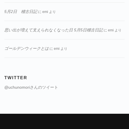
5月2日 稽古日記
に
emi
より
思い出が増えて支えられなくなった日 5月5日稽古日記
に
emi
より
ゴールデンウィークとは
に
emi
より
TWITTER
@uchunomoriさんのツイート