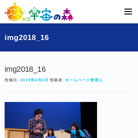
コ
ン
メニュー
テ
ン
ツ
へ
ホーム
宇宙の森とは
劇団員一覧
過去公演
img2018_16
ス
キ
ッ
ブログ
募集
お問い合わせ
プ
img2018_16
投稿日:
2019年4月4日
投稿者:
ホームページ管理人