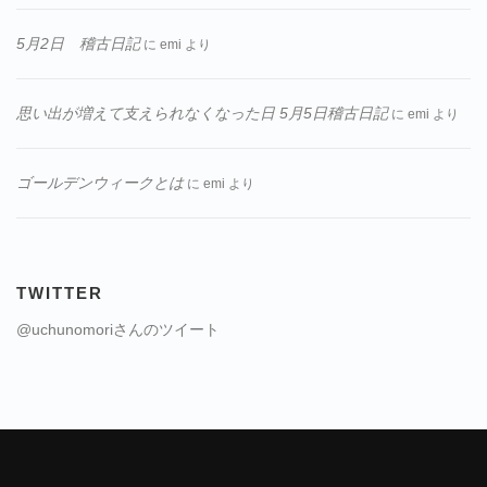
5月2日 稽古日記
に
emi
より
思い出が増えて支えられなくなった日 5月5日稽古日記
に
emi
より
ゴールデンウィークとは
に
emi
より
TWITTER
@uchunomoriさんのツイート