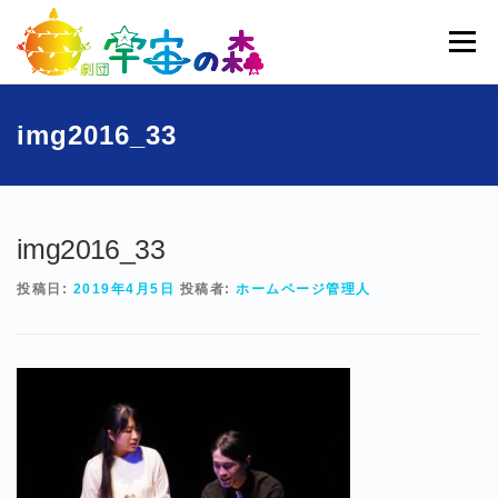
コ
ン
メニュー
テ
ン
ツ
へ
ホーム
宇宙の森とは
劇団員一覧
過去公演
img2016_33
ス
キ
ッ
ブログ
募集
お問い合わせ
プ
img2016_33
投稿日:
2019年4月5日
投稿者:
ホームページ管理人