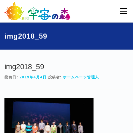
コ
ン
メニュー
テ
ン
ツ
へ
ホーム
宇宙の森とは
劇団員一覧
過去公演
img2018_59
ス
キ
ッ
ブログ
募集
お問い合わせ
プ
img2018_59
投稿日:
2019年4月4日
投稿者:
ホームページ管理人