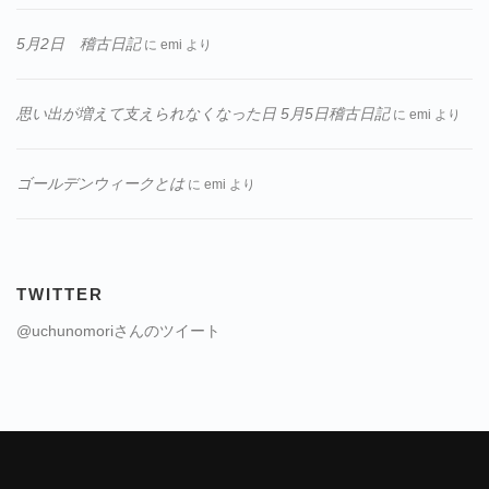
5月2日 稽古日記
に
emi
より
思い出が増えて支えられなくなった日 5月5日稽古日記
に
emi
より
ゴールデンウィークとは
に
emi
より
TWITTER
@uchunomoriさんのツイート