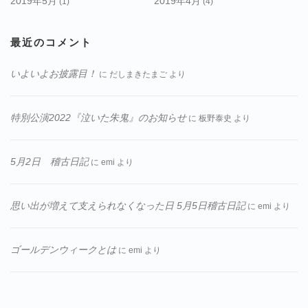
2019年5月
2019年4月
(1)
(4)
最近のコメント
いよいよお披露目！
に
だしまきたまご
より
特別公演2022『泣いた朱鬼』のお知らせ
に
板野泰史
より
5月2日 稽古日記
に
emi
より
思い出が増えて支えられなくなった日 5月5日稽古日記
に
emi
より
ゴールデンウィークとは
に
emi
より