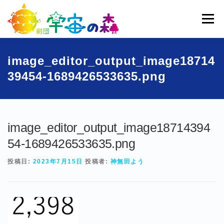
コ
ン
メニュー
テ
ン
ツ
へ
ホーム
宇宙の森とは
劇団員一覧
過去公演
image_editor_output_image18714
ス
39454-1689426533635.png
キ
ッ
ブログ
募集
お問い合わせ
プ
image_editor_output_image18714394
54-1689426533635.png
投稿日:
2023年7月15日
投稿者:
神無田よう