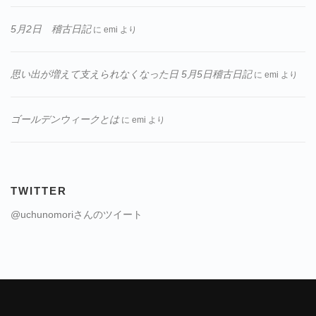
5月2日 稽古日記
に
emi
より
思い出が増えて支えられなくなった日 5月5日稽古日記
に
emi
より
ゴールデンウィークとは
に
emi
より
TWITTER
@uchunomoriさんのツイート