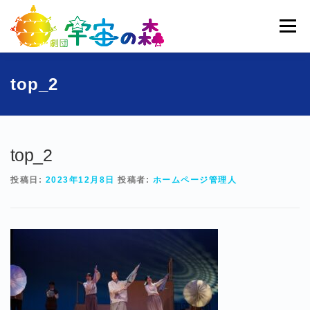
コ
ン
メニュー
テ
ン
ツ
へ
ホーム
宇宙の森とは
劇団員一覧
過去公演
top_2
ス
キ
ッ
ブログ
募集
お問い合わせ
プ
top_2
投稿日:
2023年12月8日
投稿者:
ホームページ管理人