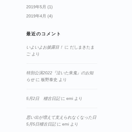
2019年5月
(1)
2019年4月
(4)
最近のコメント
いよいよお披露目！
に
だしまきたま
ご
より
特別公演2022『泣いた朱鬼』のお知
らせ
に
板野泰史
より
5月2日 稽古日記
に
emi
より
思い出が増えて支えられなくなった日
5月5日稽古日記
に
emi
より