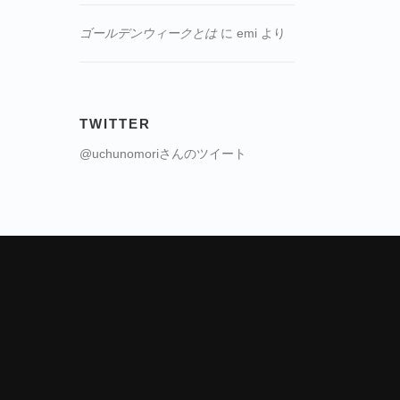
ゴールデンウィークとは
に
emi
より
TWITTER
@uchunomoriさんのツイート