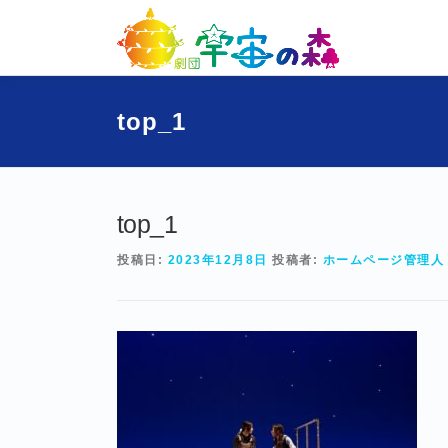
コ
ン
テ
ン
ツ
top_1
へ
ス
キ
ッ
プ
top_1
投稿日:
2023年12月8日
投稿者:
ホームページ管理人