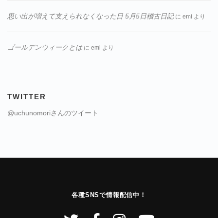
思い出が増えて支えられなくなった日 5月5日稽古日記
に
emi
より
ゴールデンウィークとは
に
emi
より
TWITTER
@uchunomoriさんのツイート
各種SNSで情報配信中！