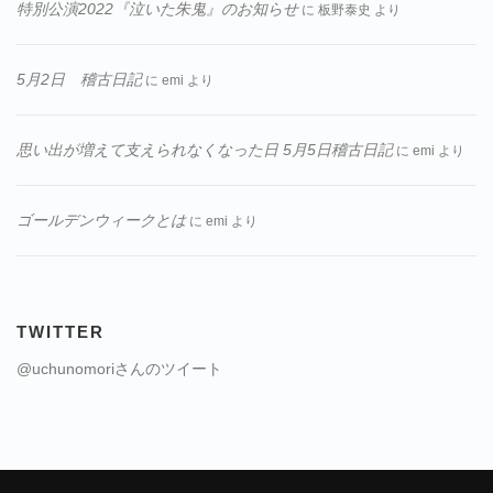
特別公演2022『泣いた朱鬼』のお知らせ
に
板野泰史
より
5月2日 稽古日記
に
emi
より
思い出が増えて支えられなくなった日 5月5日稽古日記
に
emi
より
ゴールデンウィークとは
に
emi
より
TWITTER
@uchunomoriさんのツイート