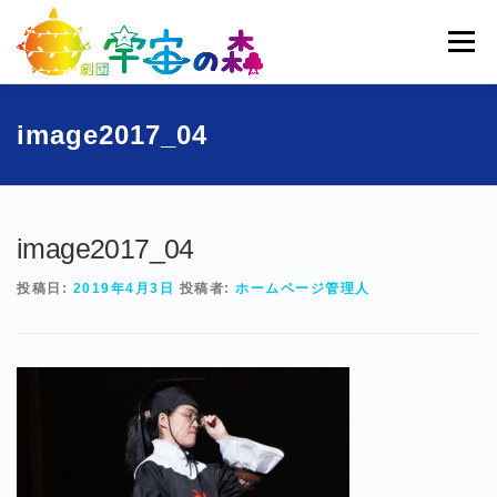
コ
ン
メニュー
テ
ン
ツ
へ
ホーム
宇宙の森とは
劇団員一覧
過去公演
image2017_04
ス
キ
ッ
ブログ
募集
お問い合わせ
プ
image2017_04
投稿日:
2019年4月3日
投稿者:
ホームページ管理人