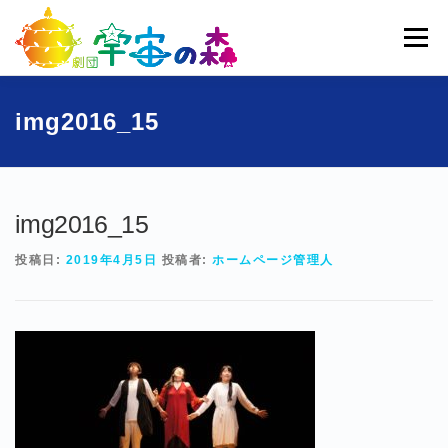
コ
ン
メニュー
テ
ン
ツ
へ
ホーム
宇宙の森とは
劇団員一覧
過去公演
img2016_15
ス
キ
ッ
ブログ
募集
お問い合わせ
プ
img2016_15
投稿日:
2019年4月5日
投稿者:
ホームページ管理人