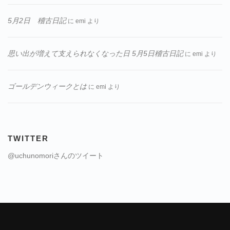
5月2日 稽古日記
に
emi
より
思い出が増えて支えられなくなった日 5月5日稽古日記
に
emi
より
ゴールデンウィークとは
に
emi
より
TWITTER
@uchunomoriさんのツイート