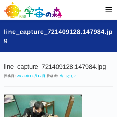
コ
ン
メニュー
テ
ン
ツ
へ
ホーム
宇宙の森とは
劇団員一覧
過去公演
line_capture_721409128.147984.jp
ス
g
キ
ッ
ブログ
募集
お問い合わせ
プ
line_capture_721409128.147984.jpg
投稿日:
2023年11月12日
投稿者:
出山としこ