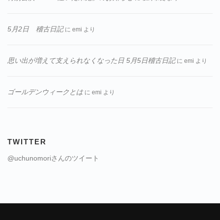
5月2日 稽古日記
に
emi
より
思い出が増えて支えられなくなった日 5月5日稽古日記
に
emi
より
ゴールデンウィークとは
に
emi
より
TWITTER
@uchunomoriさんのツイート