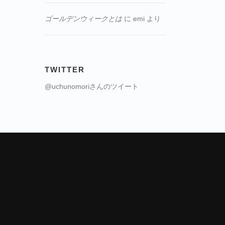
ゴールデンウィークとは
に
emi
より
TWITTER
@uchunomoriさんのツイート