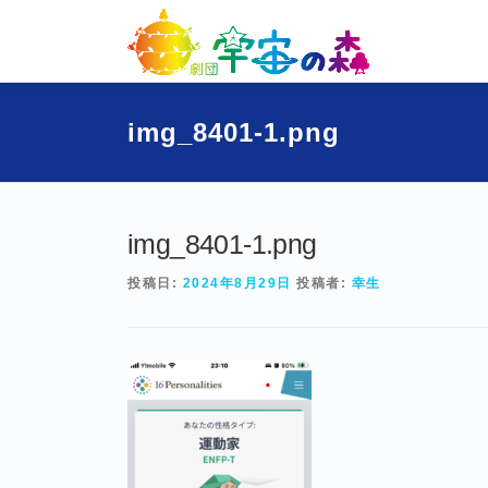
コ
ン
テ
ン
ツ
img_8401-1.png
へ
ス
キ
ッ
プ
img_8401-1.png
投稿日:
2024年8月29日
投稿者:
幸生