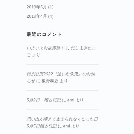
2019年5月
(1)
2019年4月
(4)
最近のコメント
いよいよお披露目！
に
だしまきたま
ご
より
特別公演2022『泣いた朱鬼』のお知
らせ
に
板野泰史
より
5月2日 稽古日記
に
emi
より
思い出が増えて支えられなくなった日
5月5日稽古日記
に
emi
より