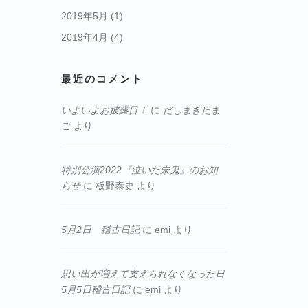
2019年5月
(1)
2019年4月
(4)
最近のコメント
いよいよお披露目！
に
だしまきたま
ご
より
特別公演2022『泣いた朱鬼』のお知
らせ
に
板野泰史
より
5月2日 稽古日記
に
emi
より
思い出が増えて支えられなくなった日
5月5日稽古日記
に
emi
より