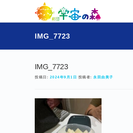
コ
ン
テ
ン
ツ
IMG_7723
へ
ス
キ
ッ
プ
IMG_7723
投稿日:
2024年9月1日
投稿者:
永田由美子