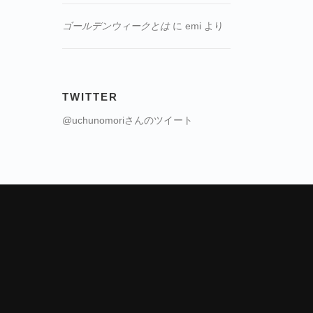
ゴールデンウィークとは
に
emi
より
TWITTER
@uchunomoriさんのツイート