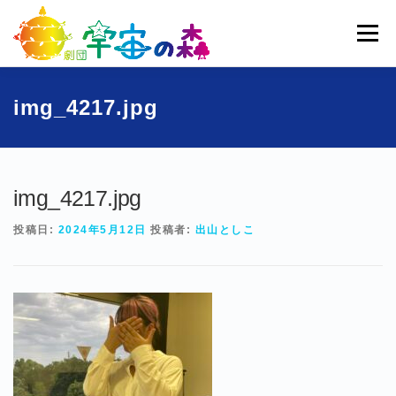
コ
ン
メニュー
テ
ン
ツ
へ
ホーム
宇宙の森とは
劇団員一覧
過去公演
img_4217.jpg
ス
キ
ッ
ブログ
募集
お問い合わせ
プ
img_4217.jpg
投稿日:
2024年5月12日
投稿者:
出山としこ