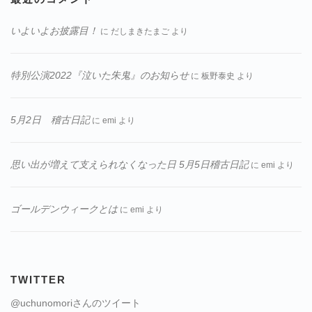
いよいよお披露目！
に
だしまきたまご
より
特別公演2022『泣いた朱鬼』のお知らせ
に
板野泰史
より
5月2日 稽古日記
に
emi
より
思い出が増えて支えられなくなった日 5月5日稽古日記
に
emi
より
ゴールデンウィークとは
に
emi
より
TWITTER
@uchunomoriさんのツイート