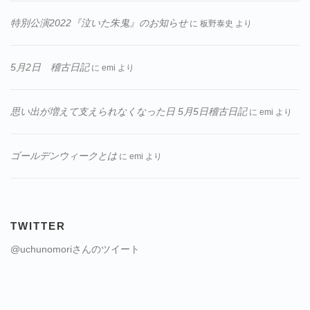
特別公演2022『泣いた朱鬼』のお知らせ
に
板野泰史
より
5月2日 稽古日記
に
emi
より
思い出が増えて支えられなくなった日 5月5日稽古日記
に
emi
より
ゴールデンウィークとは
に
emi
より
TWITTER
@uchunomoriさんのツイート