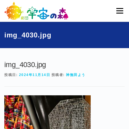
コ
ン
メニュー
テ
ン
ツ
へ
ホーム
宇宙の森とは
劇団員一覧
過去公演
img_4030.jpg
ス
キ
ッ
ブログ
募集
お問い合わせ
プ
img_4030.jpg
投稿日:
2024年11月14日
投稿者:
神無田よう