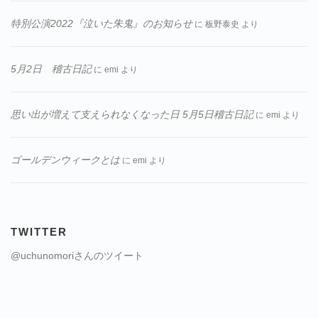
特別公演2022『泣いた朱鬼』のお知らせ
に
板野泰史
より
5月2日 稽古日記
に
emi
より
思い出が増えて支えられなくなった日 5月5日稽古日記
に
emi
より
ゴールデンウィークとは
に
emi
より
TWITTER
@uchunomoriさんのツイート