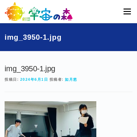
コ
ン
メニュー
テ
ン
ツ
へ
ホーム
宇宙の森とは
劇団員一覧
過去公演
img_3950-1.jpg
ス
キ
ッ
ブログ
募集
お問い合わせ
プ
img_3950-1.jpg
投稿日:
2024年6月1日
投稿者:
如月悠