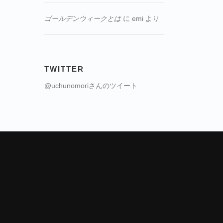
ゴールデンウィークとは
に
emi
より
TWITTER
@uchunomoriさんのツイート