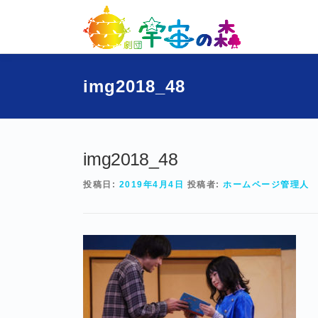
コ
ン
テ
ン
ツ
img2018_48
へ
ス
キ
ッ
プ
img2018_48
投稿日:
2019年4月4日
投稿者:
ホームページ管理人