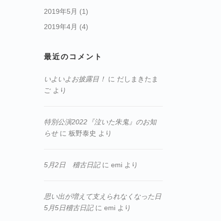
2019年5月
(1)
2019年4月
(4)
最近のコメント
いよいよお披露目！
に
だしまきたま
ご
より
特別公演2022『泣いた朱鬼』のお知
らせ
に
板野泰史
より
5月2日 稽古日記
に
emi
より
思い出が増えて支えられなくなった日
5月5日稽古日記
に
emi
より