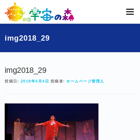
コ
ン
メニュー
テ
ン
ツ
へ
ホーム
宇宙の森とは
劇団員一覧
過去公演
img2018_29
ス
キ
ッ
ブログ
募集
お問い合わせ
プ
img2018_29
投稿日:
2019年4月4日
投稿者:
ホームページ管理人