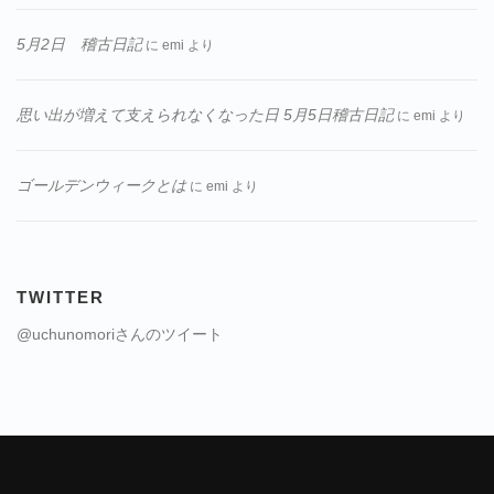
5月2日 稽古日記
に
emi
より
思い出が増えて支えられなくなった日 5月5日稽古日記
に
emi
より
ゴールデンウィークとは
に
emi
より
TWITTER
@uchunomoriさんのツイート