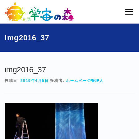
コ
ン
メニュー
テ
ン
ツ
へ
ホーム
宇宙の森とは
劇団員一覧
過去公演
img2016_37
ス
キ
ッ
ブログ
募集
お問い合わせ
プ
img2016_37
投稿日:
2019年4月5日
投稿者:
ホームページ管理人