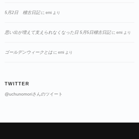
5月2日 稽古日記
に
emi
より
思い出が増えて支えられなくなった日 5月5日稽古日記
に
emi
より
ゴールデンウィークとは
に
emi
より
TWITTER
@uchunomoriさんのツイート