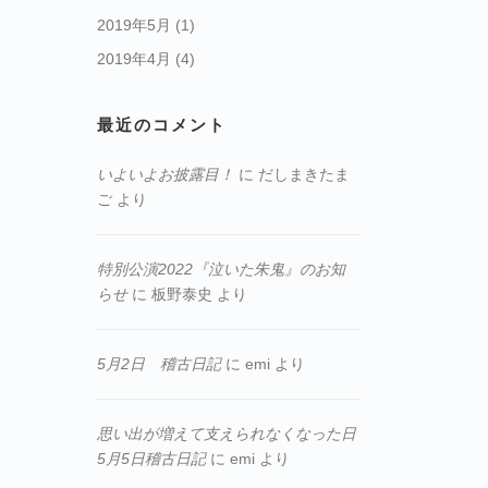
2019年5月
(1)
2019年4月
(4)
最近のコメント
いよいよお披露目！
に
だしまきたま
ご
より
特別公演2022『泣いた朱鬼』のお知
らせ
に
板野泰史
より
5月2日 稽古日記
に
emi
より
思い出が増えて支えられなくなった日
5月5日稽古日記
に
emi
より