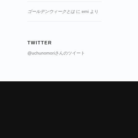
ゴールデンウィークとは
に
emi
より
TWITTER
@uchunomoriさんのツイート