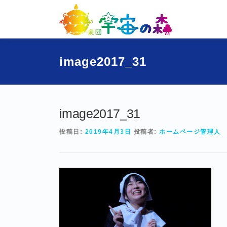
コ
ン
テ
ン
ツ
image2017_31
へ
ス
キ
ッ
プ
image2017_31
投稿日:
2019年4月3日
投稿者:
ホームページ管理人