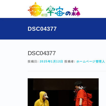
コ
ン
テ
ン
ツ
DSC04377
へ
ス
キ
ッ
プ
DSC04377
投稿日:
2025年1月12日
投稿者:
ホームページ管理人