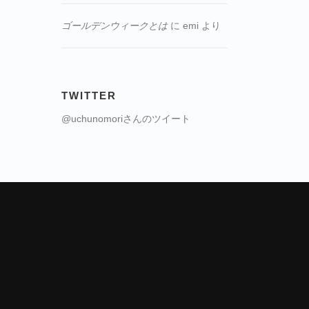
ゴールデンウィークとは
に
emi
より
TWITTER
@uchunomoriさんのツイート