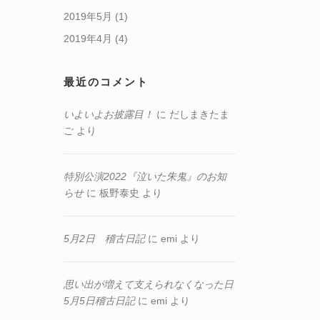
2019年5月
(1)
2019年4月
(4)
最近のコメント
いよいよお披露目！
に
だしまきたま
ご
より
特別公演2022『泣いた朱鬼』のお知
らせ
に
板野泰史
より
5月2日 稽古日記
に
emi
より
思い出が増えて支えられなくなった日
5月5日稽古日記
に
emi
より