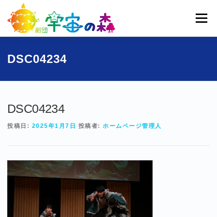
コ
ン
メニュー
テ
ン
ツ
へ
ホーム
宇宙の森とは
劇団員一覧
過去公演
DSC04234
ス
キ
ッ
ブログ
募集
お問い合わせ
プ
DSC04234
投稿日:
2025年1月7日
投稿者:
ホームページ管理人