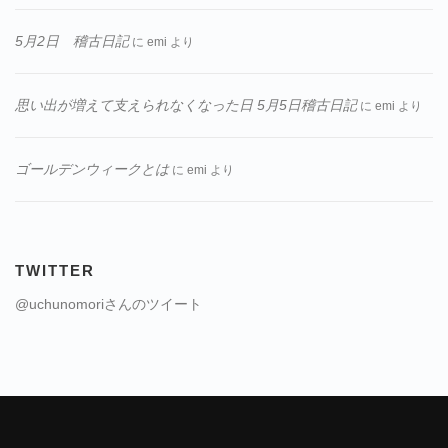
5月2日 稽古日記
に
emi
より
思い出が増えて支えられなくなった日 5月5日稽古日記
に
emi
より
ゴールデンウィークとは
に
emi
より
TWITTER
@uchunomoriさんのツイート