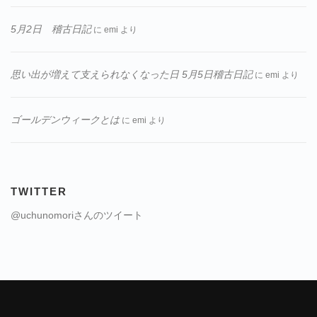
5月2日 稽古日記
に
emi
より
思い出が増えて支えられなくなった日 5月5日稽古日記
に
emi
より
ゴールデンウィークとは
に
emi
より
TWITTER
@uchunomoriさんのツイート