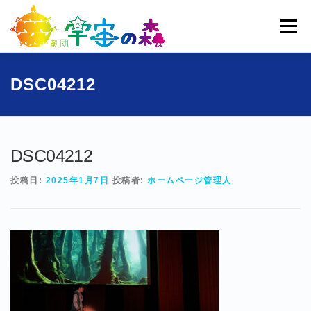
コ
ン
メニュー
テ
ン
ツ
へ
ホーム
宇宙の森とは
劇団員一覧
過去公演
DSC04212
ス
キ
ッ
ブログ
募集
お問い合わせ
プ
DSC04212
投稿日:
2025年1月7日
投稿者:
ホームページ管理人