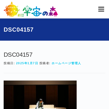
コ
ン
メニュー
テ
ン
ツ
へ
ホーム
宇宙の森とは
劇団員一覧
過去公演
DSC04157
ス
キ
ッ
ブログ
募集
お問い合わせ
プ
DSC04157
投稿日:
2025年1月7日
投稿者:
ホームページ管理人