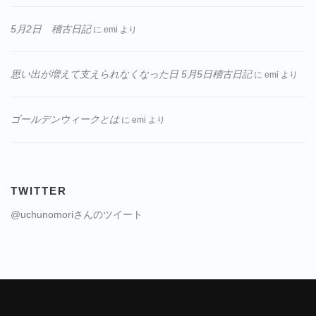
5月2日 稽古日記
に
emi
より
思い出が増えて支えられなくなった日 5月5日稽古日記
に
emi
より
ゴールデンウィークとは
に
emi
より
TWITTER
@uchunomoriさんのツイート