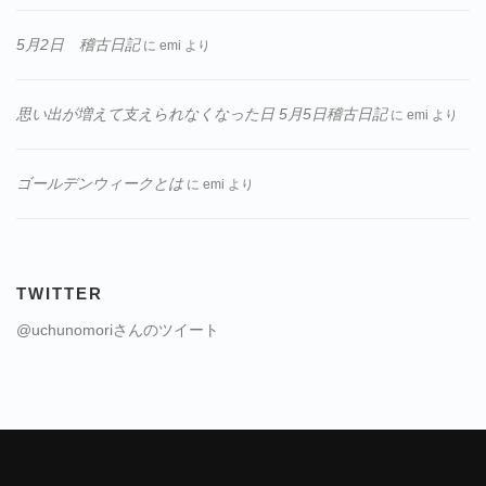
5月2日 稽古日記
に
emi
より
思い出が増えて支えられなくなった日 5月5日稽古日記
に
emi
より
ゴールデンウィークとは
に
emi
より
TWITTER
@uchunomoriさんのツイート