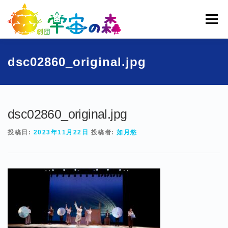
コ
ン
メニュー
テ
ン
ツ
へ
ホーム
宇宙の森とは
劇団員一覧
過去公演
dsc02860_original.jpg
ス
キ
ッ
ブログ
募集
お問い合わせ
プ
dsc02860_original.jpg
投稿日:
2023年11月22日
投稿者:
如月悠