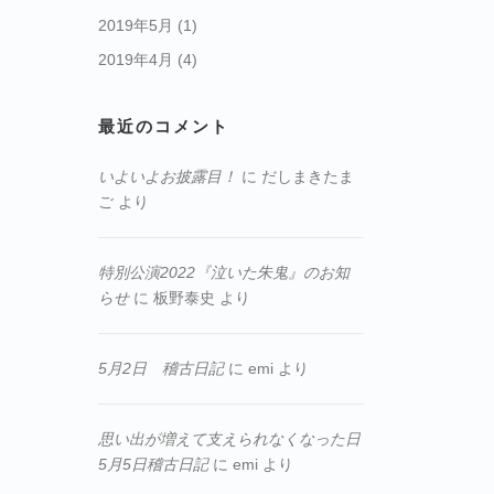
2019年5月
(1)
2019年4月
(4)
最近のコメント
いよいよお披露目！
に
だしまきたま
ご
より
特別公演2022『泣いた朱鬼』のお知
らせ
に
板野泰史
より
5月2日 稽古日記
に
emi
より
思い出が増えて支えられなくなった日
5月5日稽古日記
に
emi
より