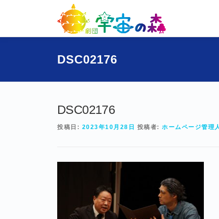
コ
ン
テ
ン
ツ
DSC02176
へ
ス
キ
ッ
プ
DSC02176
投稿日:
2023年10月28日
投稿者:
ホームページ管理