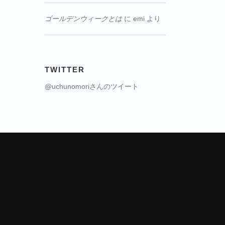
ゴールデンウィークとは
に
emi
より
TWITTER
@uchunomoriさんのツイート