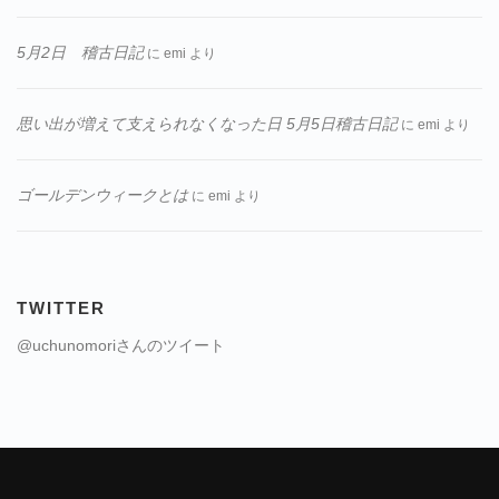
5月2日 稽古日記
に
emi
より
思い出が増えて支えられなくなった日 5月5日稽古日記
に
emi
より
ゴールデンウィークとは
に
emi
より
TWITTER
@uchunomoriさんのツイート