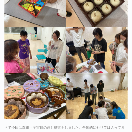
さて今回は森組・宇宙組の通し稽古をしました。全体的にセリフは入ってき