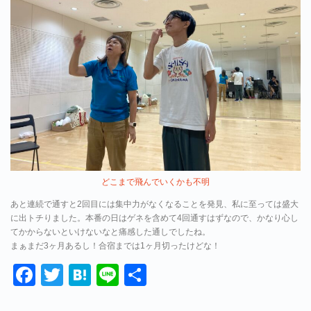
どこまで飛んでいくかも不明
あと連続で通すと2回目には集中力がなくなることを発見、私に至っては盛大
に出トチりました。本番の日はゲネを含めて4回通すはずなので、かなり心し
てかからないといけないなと痛感した通しでしたね。
まぁまだ3ヶ月あるし！合宿までは1ヶ月切ったけどな！
Facebook
Twitter
Hatena
Line
共
有