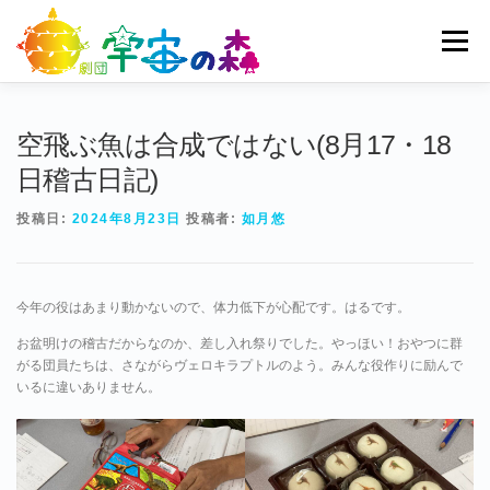
コ
ン
メニュー
テ
ン
ツ
へ
ホーム
宇宙の森とは
劇団員一覧
過去公演
空飛ぶ魚は合成ではない(8月17・18
ス
キ
日稽古日記)
ッ
ブログ
募集
お問い合わせ
プ
投稿日:
2024年8月23日
投稿者:
如月悠
今年の役はあまり動かないので、体力低下が心配です。はるです。
お盆明けの稽古だからなのか、差し入れ祭りでした。やっほい！おやつに群
がる団員たちは、さながらヴェロキラプトルのよう。みんな役作りに励んで
いるに違いありません。