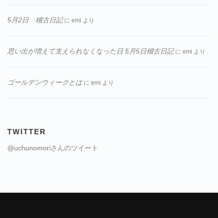
5月2日 稽古日記
に
emi
より
思い出が増えて支えられなくなった日 5月5日稽古日記
に
emi
より
ゴールデンウィークとは
に
emi
より
TWITTER
@uchunomoriさんのツイート