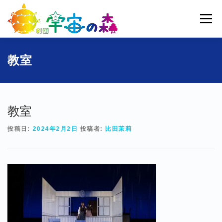
コ
ン
メニュー
テ
ン
ツ
へ
ホーム
宇宙の森とは
劇団員一覧
過去公演
教室
ス
キ
ッ
ブログ
募集
お問い合わせ
プ
教室
投稿日:
2024年2月2日
投稿者:
比田茉莉