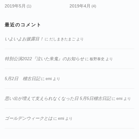
2019年5月
2019年4月
(1)
(4)
最近のコメント
いよいよお披露目！
に
だしまきたまご
より
特別公演2022『泣いた朱鬼』のお知らせ
に
板野泰史
より
5月2日 稽古日記
に
emi
より
思い出が増えて支えられなくなった日 5月5日稽古日記
に
emi
より
ゴールデンウィークとは
に
emi
より