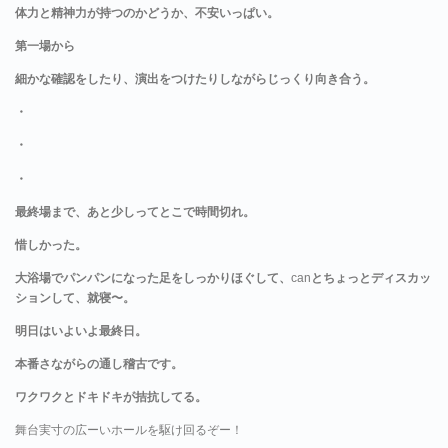
体力と精神力が持つのかどうか、不安いっぱい。
第一場から
細かな確認をしたり、演出をつけたりしながらじっくり向き合う。
・
・
・
最終場まで、あと少しってとこで時間切れ。
惜しかった。
大浴場でパンパンになった足をしっかりほぐして、
can
とちょっとディスカッ
ションして、就寝〜。
明日はいよいよ最終日。
本番さながらの通し稽古です。
ワクワクとドキドキが拮抗してる。
舞台実寸の広ーいホールを駆け回るぞー！