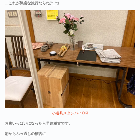
…
これが気楽な旅行ならね
(^_^;)
小道具スタンバイOK!
お腹いっぱいになったら早速稽古です。
朝からぶっ通しの稽古に