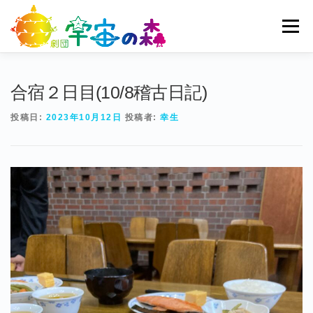
コ
ン
メニュー
テ
ン
ツ
へ
ホーム
宇宙の森とは
劇団員一覧
過去公演
合宿２日目(10/8稽古日記)
ス
キ
投稿日:
2023年10月12日
投稿者:
幸生
ッ
ブログ
募集
お問い合わせ
プ