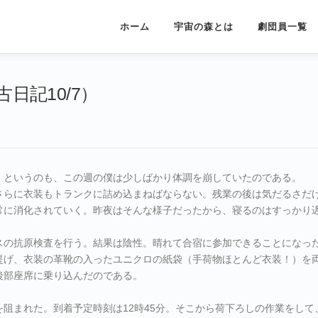
ホーム
宇宙の森とは
劇団員一覧
日記10/7）
。というのも、この週の僕は少しばかり体調を崩していたのである。
さらに衣装もトランクに詰め込まねばならない。残業の後は気だるさだ
常に消化されていく。昨夜はそんな様子だったから、寝るのはすっかり
スの抗原検査を行う。結果は陰性。晴れて合宿に参加できることになっ
提げ、衣装の革靴の入ったユニクロの紙袋（手荷物ほとんど衣装！）を
後部座席に乗り込んだのである。
阻まれた。到着予定時刻は12時45分。そこから荷下ろしの作業をして