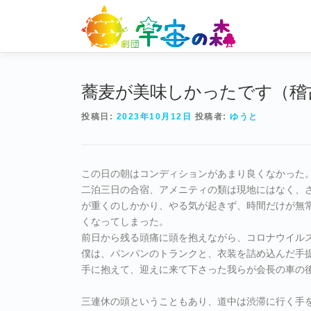
コ
ン
テ
ン
ツ
へ
蕎麦が美味しかったです（稽古
ス
投稿日:
2023年10月12日
投稿者:
ゆうと
キ
ッ
プ
この日の朝はコンディションがあまり良くなかった
二泊三日の合宿、アメニティの類は現地にはなく、
が重くのしかかり、やる気が起きず、時間だけが無
くなってしまった。
前日から残る頭痛に頭を抱えながら、コロナウイル
僕は、パンパンのトランクと、衣装を詰め込んだ手
手に抱えて、迎えに来て下さった我らが会長の車の
三連休の頭ということもあり、道中は渋滞に行く手を