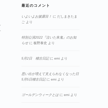
最近のコメント
いよいよお披露目！
に
だしまきたま
ご
より
し
し
特別公演2022『泣いた朱鬼』のお知
らせ
に
板野泰史
より
5月2日 稽古日記
に
emi
より
思い出が増えて支えられなくなった日
5月5日稽古日記
に
emi
より
ゴールデンウィークとは
に
emi
より