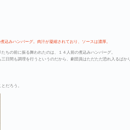
の煮込みハンバーグ。肉汁が凝縮されており、ソースは濃厚。
羊たちの前に振る舞われたのは、１４人前の煮込みハンバーグ。
も三日間も調理を行うというのだから、劇団員はただただ恐れ入るばか
ことだろう。