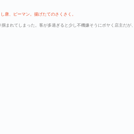
しし唐、ピーマン。揚げたてのさくさく。
り掴まれてしまった。客が多過ぎると少し不機嫌そうにボヤく店主だが