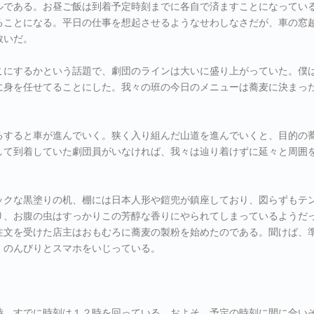
ルである。お昼ご飯は到着予定時刻までに各自で済ますことになってい
ることになる。平日の仕事を想起させるようなせわしなさだが、車の窓
救いだ。
こにするかという話題で、劇団のラインは大いに盛り上がっていた。僕
に身を任せてることにした。我々の班の今日のメニューは蕎麦に決まっ
るすると車が進んでいく。狭く入り組んだ山道を進んでいくと、目的の
して到着していた劇団員がいなければ、我々は辿り着けずに延々と周囲
ックな黒塗りの机、棚には日本人形や鎧兜が鎮座しており、図らずもテ
り、お腹の虫はすっかりこの芳醇な香りにやられてしまっているようだ
注文を受けた店主はおもむろに蕎麦の製粉を始めたのである。聞けば、
、のんびりとスマホをいじっている。
時、すでに時刻は１２時を回っている。およそ、予定の時刻に間に合い