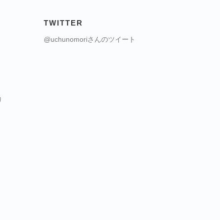
TWITTER
@uchunomoriさんのツイート
り