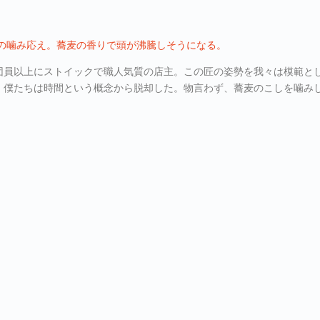
の噛み応え。蕎麦の香りで頭が沸騰しそうになる。
団員以上にストイックで職人気質の店主。この匠の姿勢を我々は模範と
、僕たちは時間という概念から脱却した。物言わず、蕎麦のこしを噛み