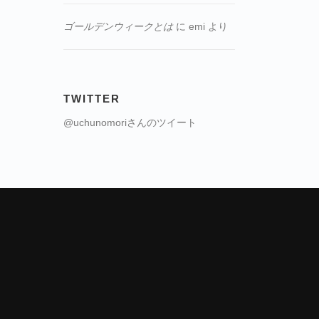
ゴールデンウィークとは
に
emi
より
TWITTER
@uchunomoriさんのツイート