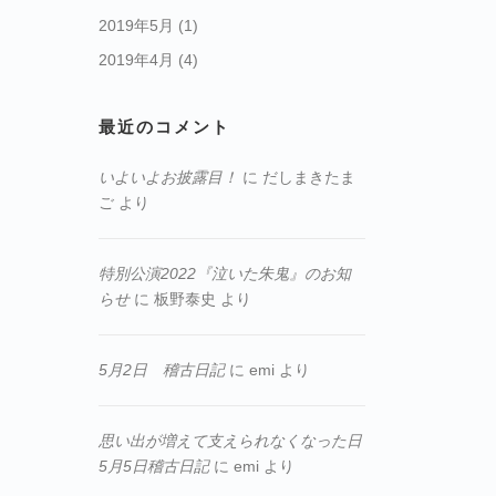
2019年5月
(1)
2019年4月
(4)
最近のコメント
いよいよお披露目！
に
だしまきたま
ご
より
特別公演2022『泣いた朱鬼』のお知
らせ
に
板野泰史
より
5月2日 稽古日記
に
emi
より
思い出が増えて支えられなくなった日
5月5日稽古日記
に
emi
より