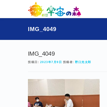
コ
ン
テ
ン
ツ
IMG_4049
へ
ス
キ
ッ
プ
IMG_4049
投稿日:
2023年7月9日
投稿者:
野口光太郎