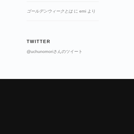
ゴールデンウィークとは
に
emi
より
TWITTER
@uchunomoriさんのツイート