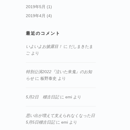
2019年5月
(1)
2019年4月
(4)
最近のコメント
いよいよお披露目！
に
だしまきたま
ご
より
特別公演2022『泣いた朱鬼』のお知
らせ
に
板野泰史
より
5月2日 稽古日記
に
emi
より
思い出が増えて支えられなくなった日
5月5日稽古日記
に
emi
より