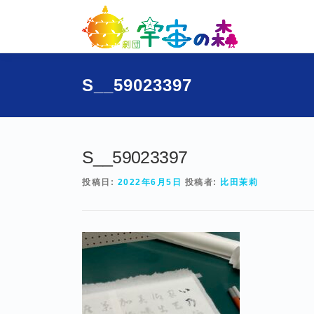
コ
ン
テ
ン
ツ
S__59023397
へ
ス
キ
ッ
プ
S__59023397
投稿日:
2022年6月5日
投稿者:
比田茉莉