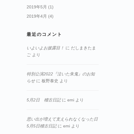
2019年5月
(1)
2019年4月
(4)
最近のコメント
いよいよお披露目！
に
だしまきたま
ご
より
特別公演2022『泣いた朱鬼』のお知
らせ
に
板野泰史
より
5月2日 稽古日記
に
emi
より
思い出が増えて支えられなくなった日
5月5日稽古日記
に
emi
より