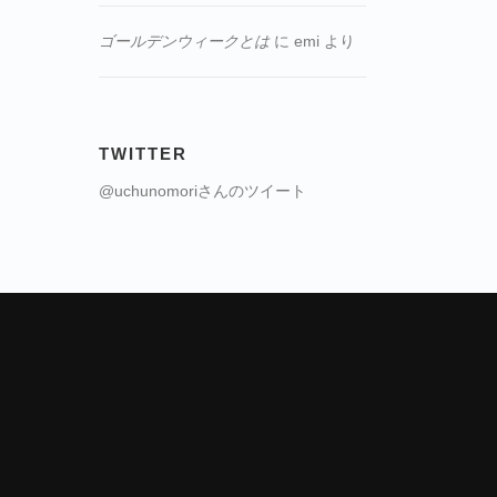
ゴールデンウィークとは
に
emi
より
TWITTER
@uchunomoriさんのツイート