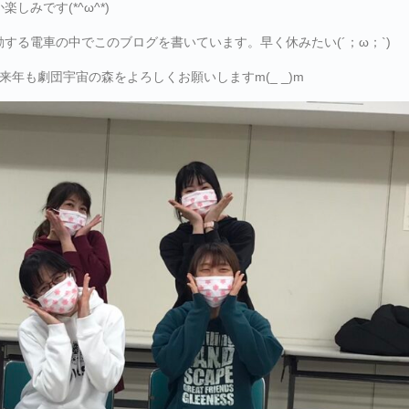
みです(*^ω^*)
する電車の中でこのブログを書いています。早く休みたい(´；ω；`)
年も劇団宇宙の森をよろしくお願いしますm(_ _)m