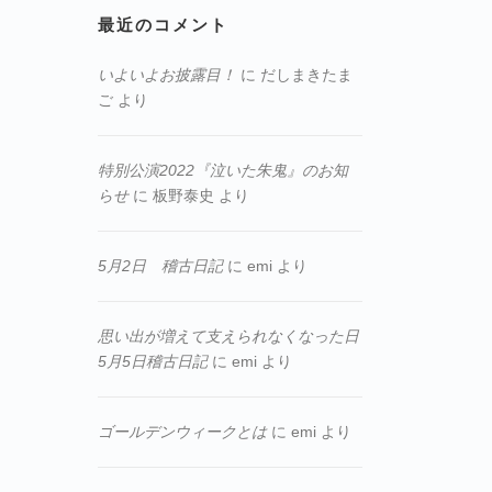
最近のコメント
いよいよお披露目！
に
だしまきたま
ご
より
特別公演2022『泣いた朱鬼』のお知
らせ
に
板野泰史
より
5月2日 稽古日記
に
emi
より
思い出が増えて支えられなくなった日
5月5日稽古日記
に
emi
より
ゴールデンウィークとは
に
emi
より