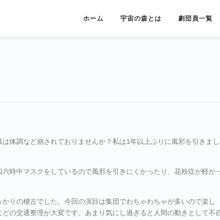
ホーム
宇宙の森とは
劇団員一覧
様は体調など崩されておりませんか？私は1年以上ぶりに風邪を引きまし
四六時中マスクをしているので風邪を引きにくかったり、花粉症が軽か
っかりの稽古でした。今回の演目は集団でわちゃわちゃが多いので楽し
などの交通整理が大変です。あまり気にし過ぎると人間の動きとして不