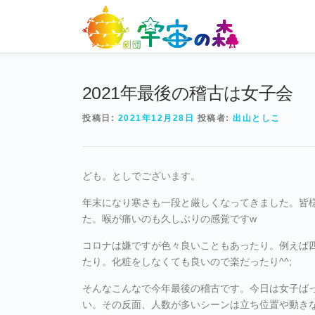
コ
ン
テ
ン
ツ
へ
2021年最後の稽古は女子会
ス
投稿日:
2021年12月28日
投稿者:
出山としこ
キ
ッ
プ
ども。としでございます。
年末になり寒さも一段と厳しくなってきました。皆
た。喉が痛いのも久しぶりの感覚ですw
コロナは嫌ですが色々良いこともあったり。例えば
たり。化粧をしなくても良いので楽だったり^^;
そんなこんなで今年最後の稽古です。今日は女子ば
い。その反面、人数が多いシーンは立ち位置や動き