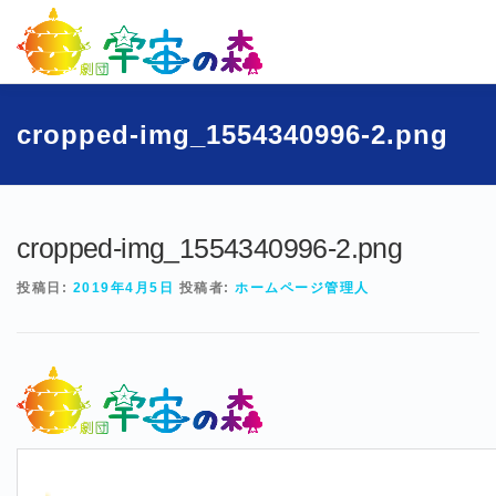
コ
ン
テ
ン
ツ
へ
ホーム
宇宙の森とは
劇団員一覧
過去公演
ブロ
cropped-img_1554340996-2.png
ス
キ
ッ
お問い合わせ
プ
cropped-img_1554340996-2.png
投稿日:
2019年4月5日
投稿者:
ホームページ管理人