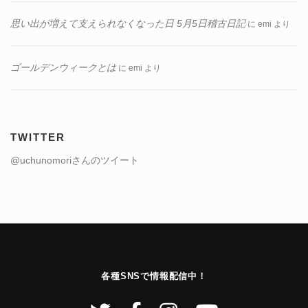
思い出が増えて支えられなくなった日 5月5日稽古日記
に
emi
より
ゴールデンウィークとは
に
emi
より
TWITTER
@uchunomoriさんのツイート
各種SNSで情報配信中！