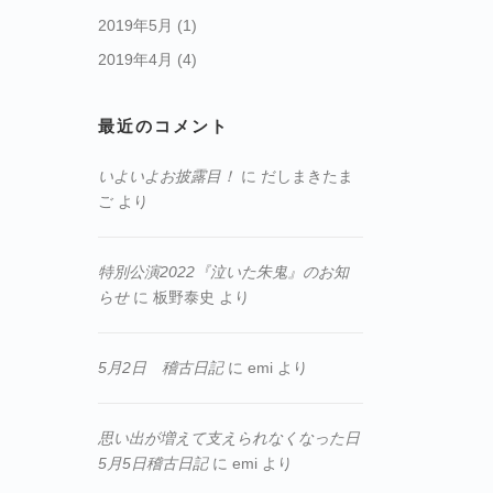
2019年5月
(1)
2019年4月
(4)
最近のコメント
いよいよお披露目！
に
だしまきたま
ご
より
特別公演2022『泣いた朱鬼』のお知
らせ
に
板野泰史
より
5月2日 稽古日記
に
emi
より
思い出が増えて支えられなくなった日
5月5日稽古日記
に
emi
より