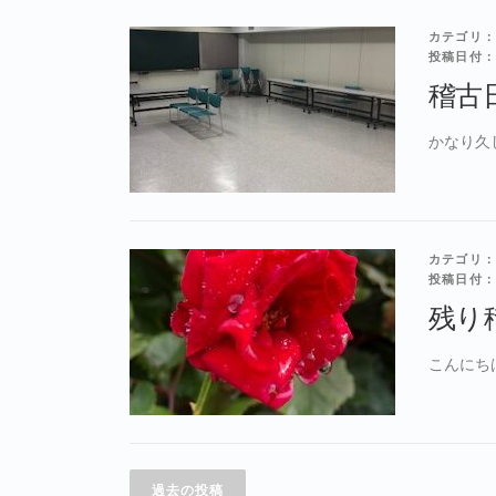
カテゴリ：
投稿日付：2
稽古日
かなり久
カテゴリ：
投稿日付：2
残り稽
こんにちは
投
過去の投稿