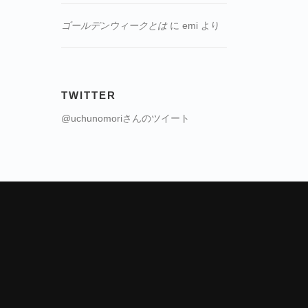
ゴールデンウィークとは
に
emi
より
TWITTER
@uchunomoriさんのツイート