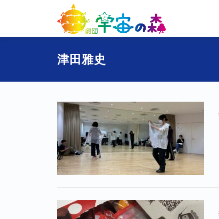
コ
ン
テ
ン
ツ
津田雅史
へ
ス
キ
ッ
プ